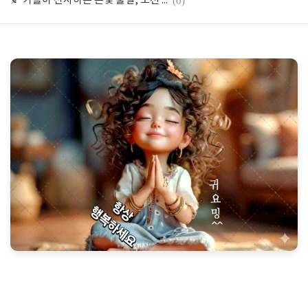
🍂 가을이 선사하는 은빛 물결, 포천 명성산 억새축제
(0)