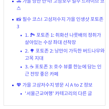
🚗 가을 낭만 만끽! 고삼호수 일주 드라이브 코
스
📸 필수 코스! 고삼저수지 가을 인생샷 포토존
3
1. 🏞️ 포토존 1: 취화선 나룻배의 정취가
살아있는 수상 좌대 선착장
2. 🌳 포토존 2: 낭만이 가득한 버드나무와
고목 지대
3. ☕ 포토존 3: 호수 뷰를 한눈에 담는 인
근 전망 좋은 카페
💖 가을 고삼저수지 방문 시 A to Z 정보
'서울근교여행' 카테고리의 다른 글