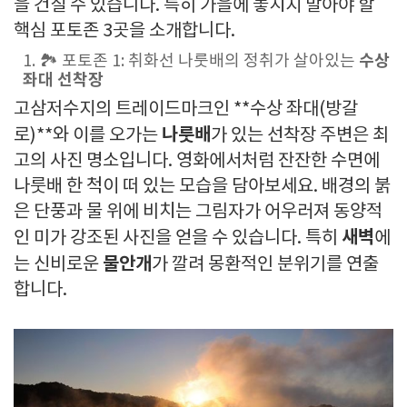
을 건질 수 있습니다. 특히 가을에 놓치지 말아야 할
핵심 포토존 3곳을 소개합니다.
수상
1. 🏞️ 포토존 1: 취화선 나룻배의 정취가 살아있는
좌대 선착장
고삼저수지의 트레이드마크인 **수상 좌대(방갈
나룻배
로)**와 이를 오가는
가 있는 선착장 주변은 최
고의 사진 명소입니다. 영화에서처럼 잔잔한 수면에
나룻배 한 척이 떠 있는 모습을 담아보세요. 배경의 붉
은 단풍과 물 위에 비치는 그림자가 어우러져 동양적
새벽
인 미가 강조된 사진을 얻을 수 있습니다. 특히
에
물안개
는 신비로운
가 깔려 몽환적인 분위기를 연출
합니다.