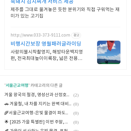
흑돼지 김치찌개 서비스 제공
제주를 그대로 옮겨놓은 듯한 분위기와 직접 구워먹는 재
미가 있는 고기집
http://www.033-373-9111.com
광고
비행시간보장 영월패러글라이딩
사랑의불시착촬영지, 해방타운백지영
편, 전국최대높이이륙장, 넓은 전용활
공장사용,
서울근교여행
'
' 카테고리의 다른 글
겨울 왕국의 절경, 명성산과 산정호수 겨울 여행
(2)
🚗 겨울철, 내 차를 지키는 완벽 대비 가이드: 필수 점검 및 정비 항목
(0)
🌾서울근교여행-은빛 물결이 파도치는 곳! 소래습지 생태공원 갈대밭
(0)
🌟 [2025 가을 특별판] 이번 주말, 양평 두물머리 단풍 드라이브 완전 정복!
(0)