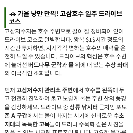
🚗 가을 낭만 만끽!
고삼호수 일주 드라이브
코스
고삼저수지는 호수 주변으로 길이 잘 정비되어 있어
드라이브 코스로 완벽합니다. 왕복
$1$
시간 정도의
시간만 투자하면, 시시각각 변하는 호수의 매력을 온
전히 느낄 수 있습니다. 드라이브의 핵심은 호수 주변
버드나무 군락
수상 좌대
에 늘어선
과 물 위에 떠 있는
의 이국적인 조화입니다.
고삼저수지 관리소 주변
먼저
에서 호수를 왼쪽에 두
고 천천히 진입하며 붉고 노랗게 물든 주변 산의 풍경
상류 낚시터
포토
을 감상하세요. 드라이브 중
근처인
존 A 구간
수초
에서는 물이 빠지는 시기에 신비로운
지대
고목
와 독특한
들이 드러나 수묵화 같은 사진을