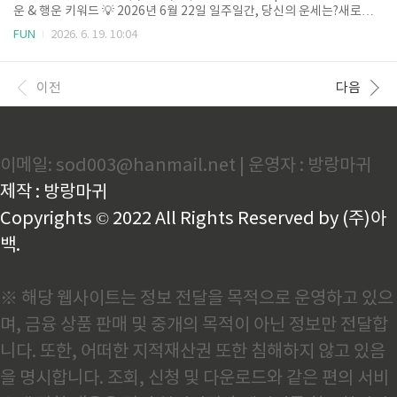
작하거나 억지로 추진하기보다는, 내 주변을 정돈하고 소중한 사람들과 따
운 & 행운 키워드 💡 2026년 6월 22일 일주일간, 당신의 운세는?새로운
뜻한 눈빛을 나누며 진심 어린 대화를 가질 때 행..
한 주를 마주하며 이번 주에는 나에게 어떤 변화와 기회가 찾아올지 설렘
FUN
2026. 6. 19. 10:04
과 두려움이 공존하시나요?바쁜 일상 속에서 뜻대로 풀리지 않는 문제들
때문에 답답함을 느끼거나 중요한 결정을 앞두고 밤잠을 설치며 고민하고
계실지도 모르겠습니다. 계절의 푸르름이 더해가는 6월의 네째주는 여러
이전
다음
분의 지친 마음을 따뜻하게 위로하고, 엉킨 실타래를 하나씩 풀어낼 수 있
는 맑고 긍정적인 기운을 품고 찾아왔습니다.이번 2026년 6월 네째주(6/2
1~6/27)의 전반적인 운세 흐름은 주 초반의 정체된 에너지가 주 후반으로
갈수록 활기차게 소통하고 순환하는 역동적인 ..
이메일: sod003@hanmail.net | 운영자 : 방랑마귀
제작 : 방랑마귀
Copyrights © 2022 All Rights Reserved by (주)아
백.
※ 해당 웹사이트는 정보 전달을 목적으로 운영하고 있으
며, 금융 상품 판매 및 중개의 목적이 아닌 정보만 전달합
니다. 또한, 어떠한 지적재산권 또한 침해하지 않고 있음
을 명시합니다. 조회, 신청 및 다운로드와 같은 편의 서비