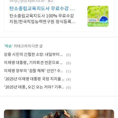
http://psy.kpei.co.kr
광고
탄소중립교육지도사 무료수강 1
급,2급 자격증 동시취득
탄소중립교육지도사 100% 무료수강
지원/한국직업능력연구원 정식등록된
자격증! 1급+2급 동시취득, 취업정보
제공, 자체 스튜디오 촬영 영상제작!
이슈
'
' 카테고리의 다른 글
강릉 시민의 간절한 소망: 내일부터 이어질 비 소식
(0)
이재명 대통령, 기자회견 전문으로 본 'AI 시대'와 '민생'에 대한 고민
(0)
이재명 정부의 '검찰 해체' 선언? 수사·기소 분리 통한 비가역적 개혁 심층 분석
(1)
'2025년 이재명 대통령 국정 지지율 심층 분석: 민생과 미래를 향한 과제'
(4)
'2025년 태풍, 오긴 오는 거야? 기후변화의 그림자'
(0)