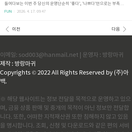
하고, 앞으로의 방향을 다시 한번 점검하기에 더할 나위 없이 좋은 시기죠.
들여다보는 이번 주 당신의 운명단순히 '좋다', '나쁘다'만으로는 부족하셨
특히 오늘은 예상치 못한 장소에서 소중한 ..
죠? 인생의 중요한 결정을 앞두고 있거나, 유난히 고민이 깊은 밤을 보내고
FUN
2026. 4. 17. 09:47
계신 분들을 위해 2026년 4월 20일부터 4월 26일까지의 운세를 카테고
리별로 상세히 분석해 드립니다. 이번 주는 봄의 절정으로 향하며 기운의
변화가 매우 다이내믹합니다. 특히 재물적인 이동과 인간관계의 재편이 강
이전
다음
하게 일어나는 시기인 만큼, 각 띠별로 주의해야 할 점과 기회를 잡는 법을
구체적으로 정리했습니다. 이 상세 리포트가 여러분의 한 주를 지탱하는
든든한 가이드북이 되길 바랍니다. 📊 12띠별 분야별 심층 운세 리포트🐭
쥐띠: 기회는 대화 속에 있다[재..
이메일: sod003@hanmail.net | 운영자 : 방랑마귀
제작 : 방랑마귀
Copyrights © 2022 All Rights Reserved by (주)아
백.
※ 해당 웹사이트는 정보 전달을 목적으로 운영하고 있으
며, 금융 상품 판매 및 중개의 목적이 아닌 정보만 전달합
니다. 또한, 어떠한 지적재산권 또한 침해하지 않고 있음
을 명시합니다. 조회, 신청 및 다운로드와 같은 편의 서비