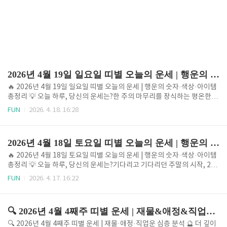
2026년 4월 19일 일요일 띠별 오늘의 운세 | 행운의 숫자·색상·아이템 총정리
🔥 2026년 4월 19일 일요일 띠별 오늘의 운세 | 행운의 숫자·색상·아이템
총정리 💡 오늘 하루, 당신의 운세는?한 주의 마무리를 장식하는 평온한 일
요일, 2026년 4월 19일입니다. 내일이면 다시 시작될 일상을 앞두고 마음
FUN
2026. 4. 18. 16:28
이 조금 무거우신가요, 아니면 오늘 하루를 온전히 즐길 생각에 설레시나
요? 일요일은 휴식의 시간이기도 하지만, 다가올 새로운 한 주를 위해 긍정
적인 에너지를 채워 넣어야 하는 아주 중요한 날입니다. 오늘 4월 19일의
2026년 4월 18일 토요일 띠별 오늘의 운세 | 행운의 숫자·색상·아이템 총정리
기운은 '정화'와 '비움'에 초점이 맞춰져 있습니다. 복잡했던 마음을 가라
앉히고 불필요한 생각들을 정리하기에 가장 적합한 때이죠. 특히 오늘은
🔥 2026년 4월 18일 토요일 띠별 오늘의 운세 | 행운의 숫자·색상·아이템
가까운 사람들과의 깊은 대화 속에서 뜻밖의 깨달음을 얻거나, 오랫동안
총정리 💡 오늘 하루, 당신의 운세는?기다리고 기다리던 주말의 시작, 202
고민해왔던 문제의 실마리를 찾게 될 가능성이..
6년 4월 18일 토요일입니다! 평일 동안 쌓였던 긴장을 내려놓고 온전한 휴
FUN
2026. 4. 17. 16:22
식을 취하고 싶은 마음이 간절하실 텐데요. 하지만 주말이라고 해서 단순
히 쉬기만 하기엔 오늘 우리에게 다가온 기운이 예사롭지 않습니다. 혹시
이번 주말을 기점으로 새로운 계획을 세우고 계시거나, 소중한 사람과의
🔍 2026년 4월 4째주 띠별 운세 | 재물&애정&직업운 심층 분석
특별한 나들이를 준비하고 계시지는 않나요? 오늘 4월 18일은 '결실'과
'재정비'의 기운이 공존하는 날입니다. 지난 시간 동안 달려온 자신을 격려
🔍 2026년 4월 4째주 띠별 운세 | 재물·애정·직업운 심층 분석 🔮 더 깊이